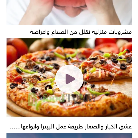
مشروبات منزلية تقلل من الصداع واعراضة
عشق الكبار والصغار طريقة عمل البيتزا وانواعها......