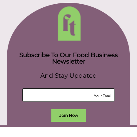
Subscribe To Our Food Business
Newsletter
And Stay Updated
Join Now
All rights reserved. food today eg © 2022