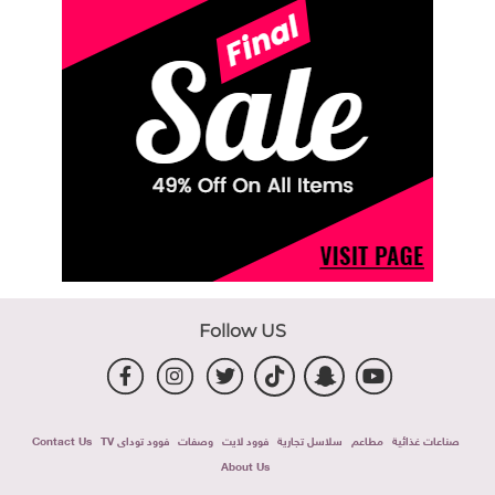
Follow US
صناعات غذائية
مطاعم
سلاسل تجارية
فوود لايت
وصفات
فوود توداى TV
Contact Us
About Us