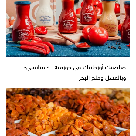
صلصتك أورجانيك في جورميه.. «سبايسي»
وبالعسل وملح البحر