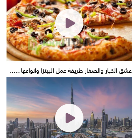
عشق الكبار والصغار طريقة عمل البيتزا وانواعها......