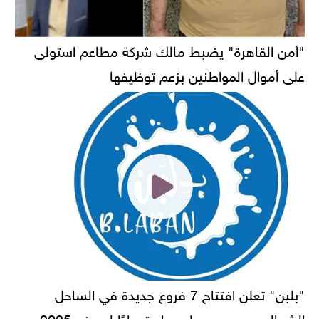
"أمن القاهرة" يضبط مالك شركة مطاعم استولى
على أموال المواطنين بزعم توظيفها
"بلبن" تعلن افتتاح 7 فروع جديدة في الساحل
الشمالي ومرسى مطروح استعدادًا لصيف 2025