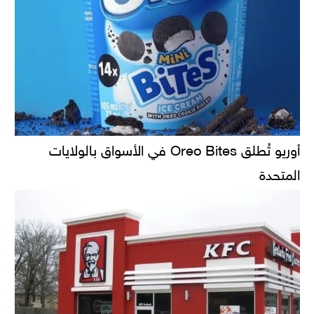
أوريو تُطلق Oreo Bites في الأسواق بالولايات
المتحدة