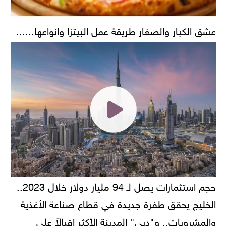
عشق الكبار والصغار طريقة عمل البيتزا وانواعها......
حجم استثمارات يصل لـ 94 مليار دولار خلال 2023..
الخليج يحقق طفرة جديدة في قطاع صناعة الأغذية
والمشروبات.. و"دبي" المدينة الأكثر إقبالاً على