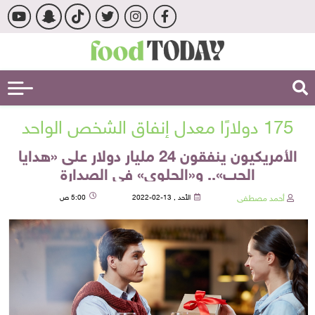
175 دولارًا معدل إنفاق الشخص الواحد
الأمريكيون ينفقون 24 مليار دولار على «هدايا
الحب».. و«الحلوى» في الصدارة
أحمد مصطفى
الأحد , 13-02-2022
5:00 ص