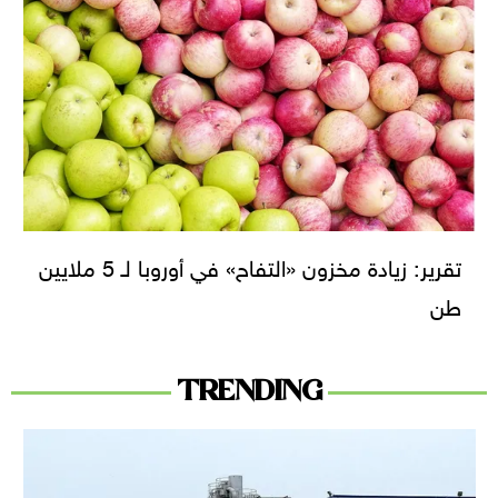
تقرير: زيادة مخزون «التفاح» في أوروبا لـ 5 ملايين
طن
TRENDING