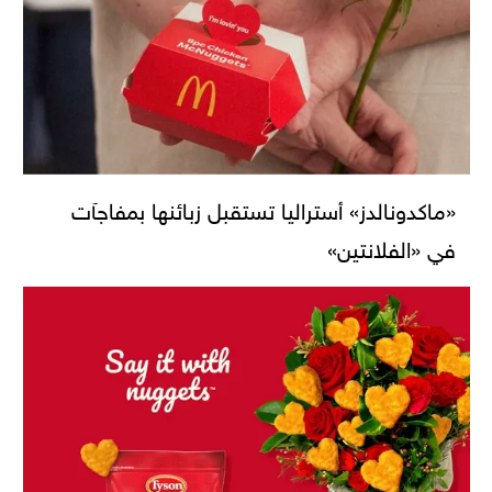
«ماكدونالدز» أستراليا تستقبل زبائنها بمفاجآت
في «الفلانتين»