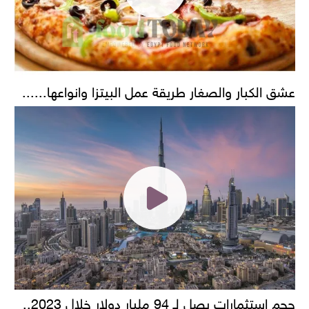
عشق الكبار والصغار طريقة عمل البيتزا وانواعها......
حجم استثمارات يصل لـ 94 مليار دولار خلال 2023..