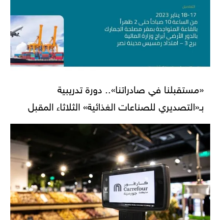
«مستقبلنا في صادراتنا».. دورة تدريبية
بـ«التصديري للصناعات الغذائية» الثلاثاء المقبل