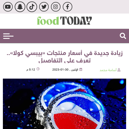
زيادة جديدة في أسعار منتجات «بيبسي كولا»..
تعرف على التفاصيل
أسامة محمد
الإثنين , 30-01-2023
5:12 م