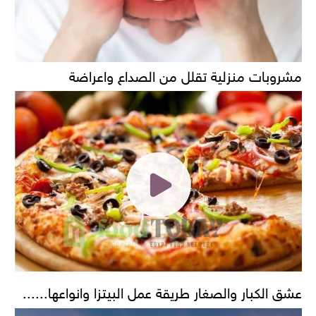
مشروبات منزلية تقلل من الصداع واعراضة
عشق الكبار والصغار طريقة عمل البيتزا وانواعها......