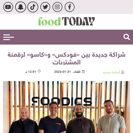
شراكة جديدة بين «فودكس» و«كاسو» لرقمنة
المشتريات
أسامة محمد
الثلاثاء , 31-01-2023
12:51 م