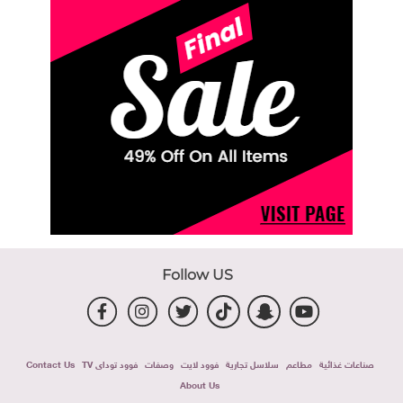
Follow US
صناعات غذائية
مطاعم
سلاسل تجارية
فوود لايت
وصفات
فوود توداى TV
Contact Us
About Us