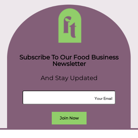
Subscribe To Our Food Business
Newsletter
And Stay Updated
Join Now
All rights reserved. food today eg © 2022