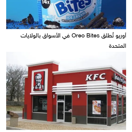
أوريو تُطلق Oreo Bites في الأسواق بالولايات
المتحدة