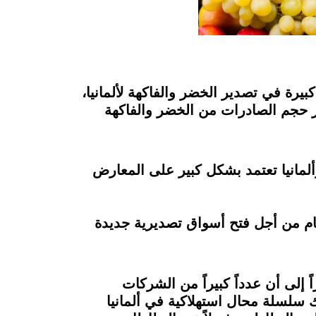
رة في تصدير الخضر والفاكهة لألمانيا،
ام بلغ ٣٠% وأننا نقترب من مليار دولار حجم الصادرات من الخضر والفاكهة
لمانيا تعتمد بشكل كبير على المعارض
م من أجل فتح أسواق تصديرية جديدة
 إلى أن عدداً كبيراً من الشركات
ناك سلسلة محال استهلاكية في ألمانيا