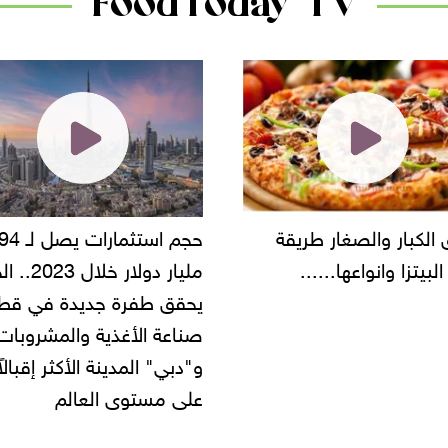
FoodToday TV
حجم استثمارات يصل لـ 94
"أمن القاهرة" يضبط مالك
مليار دولار خلال 2023.. الخليج
شركة مطاعم استولى على
 طفرة جديدة في قطاع
أموال المواطنين بزعم توظ
 الأغذية والمشروبات..
" المدينة الأكثر إقبالاً
مستوى العالم