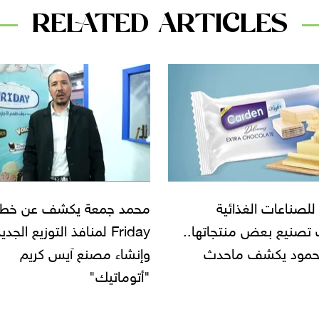
RELATED ARTICLES
جمعة يكشف عن خطة
رئيس «مكسب» يكشف حقي
Friday لمنافذ التوزيع الجديدة
الفيديو المتداول.. ويؤكد: ن
ء مصنع آيس كريم
65 ألف بقال
اتيك"