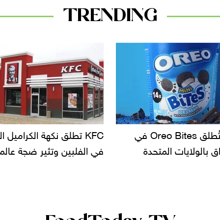
TRENDING
KF تطلق نكهة الكراميل المملح
دعوات للتحقيق في أسباب ت
لبين وتثير ضجة عالمية
سحب بعض ألبان الأطفال 
الأسواق.. وتساؤلات حول ت
دانون