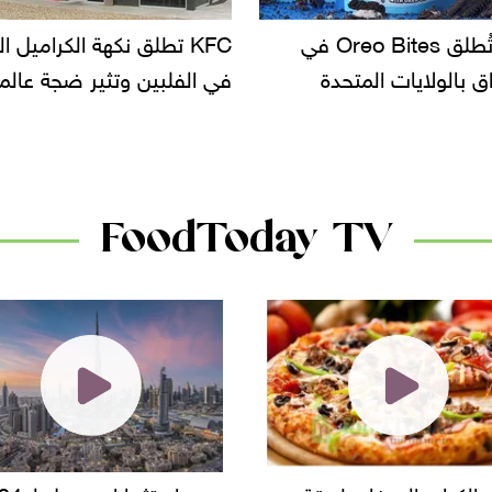
KF تطلق نكهة الكراميل المملح
دعوات للتحقيق في أسباب ت
لبين وتثير ضجة عالمية
سحب بعض ألبان الأطفال 
الأسواق.. وتساؤلات حول ت
دانون
FoodToday TV
حجم استثمارات يصل لـ 94
"أمن القاهرة" يضبط مالك