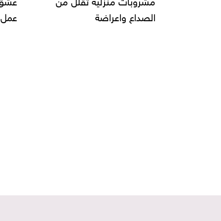
عمل البيتزا وانواعها......
يحقق
صناعة
و"دبي
على 