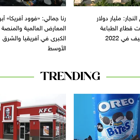
الي: «فوود أفريكا» أبرز
كريم نور الدين: طرح منتجات
رض العالمية والمنصة
جديدة لـ«كليوباترا للصناعات
 في أفريقيا والشرق
الغذائية» خلال أيام
ط
TRENDING