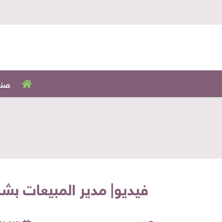
صنا
فيديو| مدير المبيعات بشركة DR Chocolate: نسعى لفتح أسواق جديدة بالدو