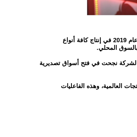
أكد أسامة عبد العظيم، مدير المبيعات بشركة DR Chocolate، أن الشركة نجحت مُنذ تأسيسها عام 2019 في إنتاج كافة أنواع
 بالسوق المحلي.
فوود أفريكا إلى الشركة نجحت في فتح أسواق تصديرية
ات العالمية، وهذه الفاعليات