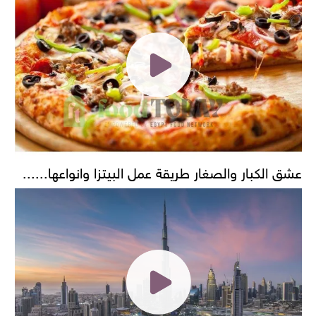
عشق الكبار والصغار طريقة عمل البيتزا وانواعها......