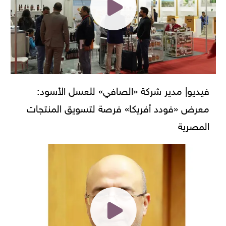
فيديو| مدير شركة «الصافي» للعسل الأسود:
معرض «فودد أفريكا» فرصة لتسويق المنتجات
المصرية