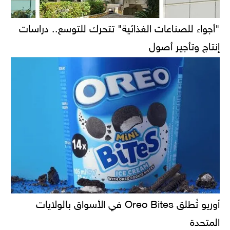
"أجواء للصناعات الغذائية" تتحرك للتوسع.. دراسات
إنتاج وتأجير أصول
أوريو تُطلق Oreo Bites في الأسواق بالولايات
المتحدة