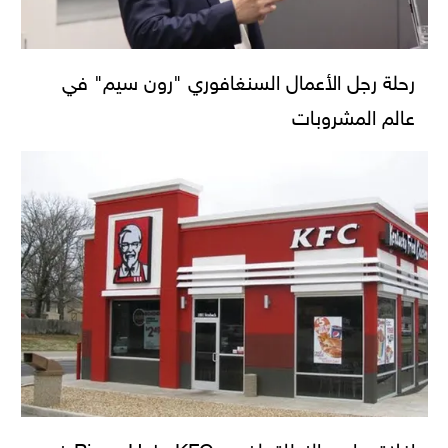
رحلة رجل الأعمال السنغافوري "رون سيم" في
عالم المشروبات
إغلاق واسع النطاق لفروع KFC وPizza Hut في