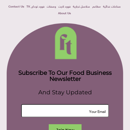
صناعات غذائية
مطاعم
سلاسل تجارية
فوود لايت
وصفات
فوود توداى TV
Contact Us
About Us
Subscribe To Our Food Business
Newsletter
And Stay Updated
Join Now