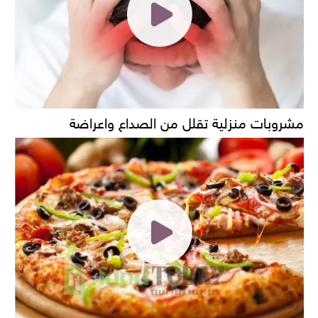
مشروبات منزلية تقلل من الصداع واعراضة