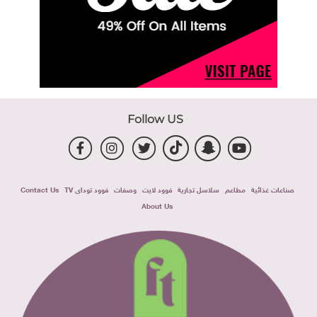
Follow US
صناعات غذائية
مطاعم
سلاسل تجارية
فوود لايت
وصفات
فوود توداى TV
Contact Us
About Us