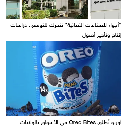
"أجواء للصناعات الغذائية" تتحرك للتوسع.. دراسات
إنتاج وتأجير أصول
أوريو تُطلق Oreo Bites في الأسواق بالولايات