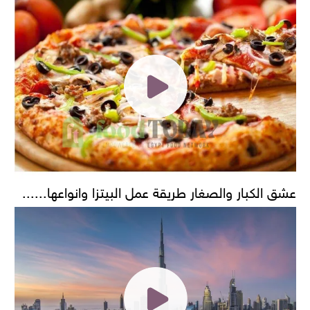
عشق الكبار والصغار طريقة عمل البيتزا وانواعها......