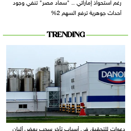
رغم استحواذ إماراتي .. "سماد مصر" تنفي وجود
أحداث جوهرية ترفع السهم 2%
TRENDING
دعوات للتحقيق في أسباب تأخر سحب بعض ألبان