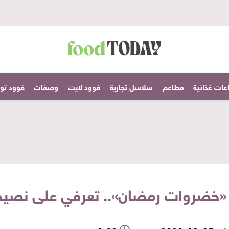
عات غذائية
مطاعم
سلاسل تجارية
فوود لايت
وصفات
فوود تودا