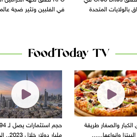
لبين وتثير ضجة عالمية
سحب بعض ألبان الأطفال 
الأسواق.. وتساؤلات حول ت
دانون
FoodToday TV
حجم استثمارات يصل لـ 94
"أمن القاهرة" يضبط مالك
مليار دولار خلال 2023.. الخليج
شركة مطاعم استولى على