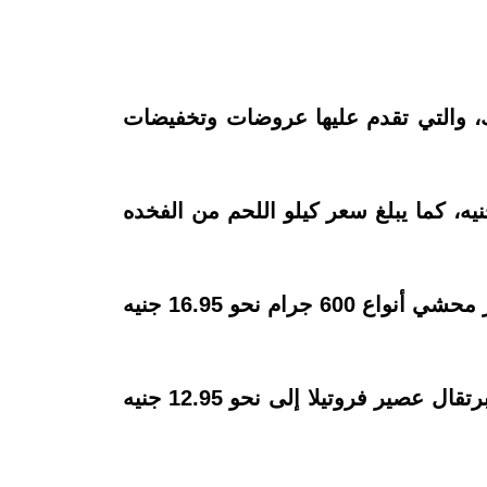
ك، والتي تقدم عليها عروضات وتخفيضات
سعر كندوز مكعبات بقري كيلو جرام في "بنده" حاليًا نحو 134.95 جنيه، بدلاً من 149.95 جنيه، كما يبلغ سعر كيلو اللحم من الفخده
ويبلغ سعر بيور خضار مشكل 600 جرام نحو 15.95 جنيه بدلاً من 26.95 جنيه، كما يصل سعر بيور محشي أنواع 600 جرام نحو 16.95 جنيه
ويصل سعر كيلو البصل الأحمر أو الذهبي نحو 3.95 جنيه بدلاً من 6.95 جنيه، ويصل سعر 2 كيلو برتقال عصير فروتيلا إلى نحو 12.95 جنيه