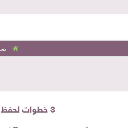
صنا
3 خطوات لحفظ «خضروات رمضان».. تعرفي على نصيحة «بنده ماركت»