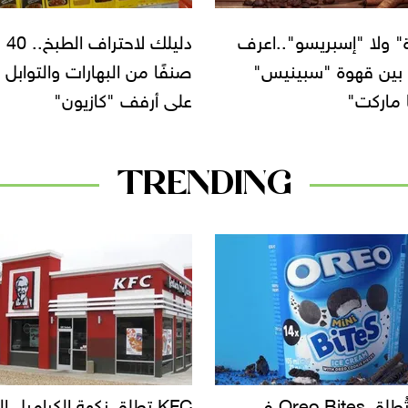
دليلك لاحتراف الطبخ.. 40
بالأنواع والأسعار.. efour
من البهارات والتوابل
يبدأ بطرح ياميش رمضان
رفف "كازيون"
TRENDING
KF تطلق نكهة الكراميل المملح
دعوات للتحقيق في أسباب ت