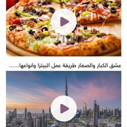
عشق الكبار والصغار طريقة عمل البيتزا وانواعها......