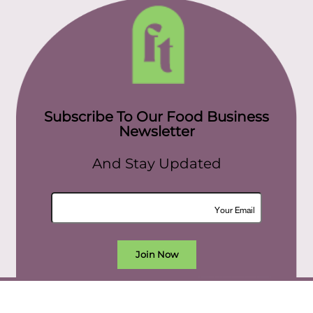
Subscribe To Our Food Business
Newsletter
And Stay Updated
Join Now
All rights reserved. food today eg © 2022