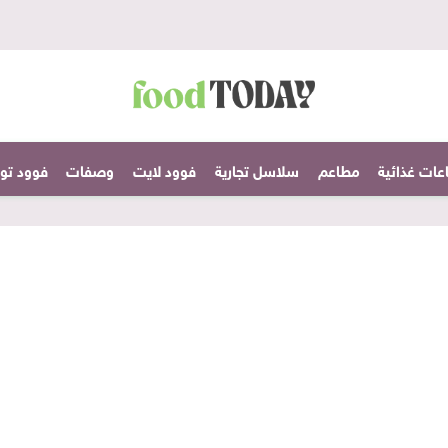
عات غذائية
مطاعم
سلاسل تجارية
فوود لايت
وصفات
فوود تودا