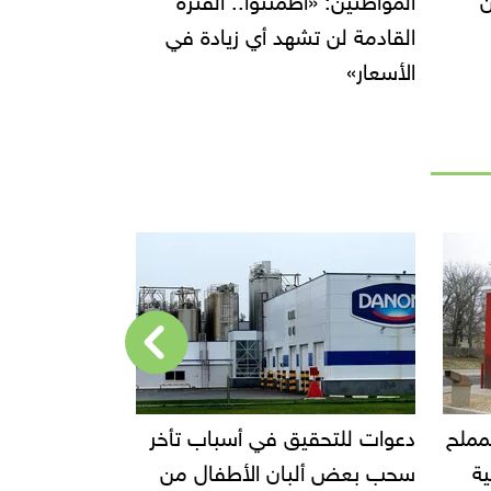
في
السلع
معارض «سلع
مُخفضة
 تأخر
إحالة مالك محل إيتوال للمحاكمة
قفزة في ص
ل من
الجنائية العاجلة