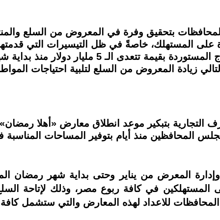
لمحافظات بتحقيق وفرة في المعروض من السلع والمنتجا
ة على المستهلك، خاصةً في ظل التيسيرات التي قدمتها
كميات كبيرة من السلع ومستلزمات الانتاج المستوردة 
التالي زيادة المعروض من السلع لتلبية احتياجات المواطن
 التجارية بتبكير موعد انطلاق معارض «أهلا رمضان» ل
لس المحافظين منذ أيام بتوفير المساحات المناسبة ف
 وإدارة المعرض من يناير وحتى بداية شهر رمضان المب
المستهلكين في كافة ربوع مصر، وذلك لإتاحة السلع
 المحافظات للاعداد لهذه المعارض والتي ستشمل كافة