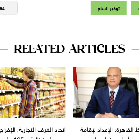
توفير السلع
RELATED ARTICLES
 الغرف التجارية: الإفراج
مساعد وزير التموين لـ
عن سلع غذائية بـ 195 مليون
المواطنين: «اطمئنوا.. الفتر