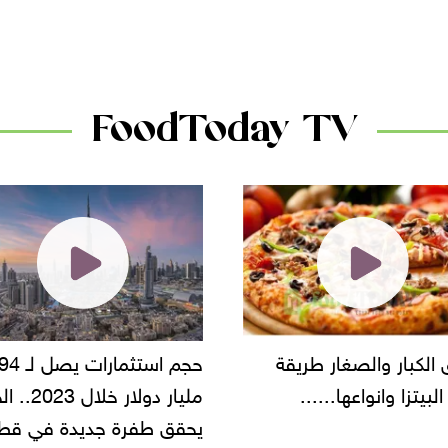
الأسواق.. وتساؤلات حول
دانون
FoodToday TV
حجم استثمارات يصل لـ 94
"أمن القاهرة" يضبط م
مليار دولار خلال 2023.. الخليج
شركة مطاعم استولى ع
قق طفرة جديدة في قطاع
أموال المواطنين بزعم ت