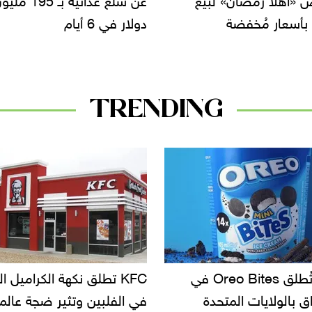
 6 أيام
القادمة لن تشهد أي زيادة 
الأسعار»
TRENDING
KFC تطلق نكهة الكراميل المملح
دعوات للتحقيق في أسباب
لفلبين وتثير ضجة عالمية
سحب بعض ألبان الأطفا