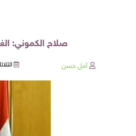
صلاح الكموني: الغر
أمل حسن
الثلاثاء , 03