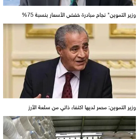
وزير التموين" نجاح مبادرة خفض الأسعار بنسبة 75%
وزير التموين: مصر لديها اكتفاء ذاتي من سلعة الأرز