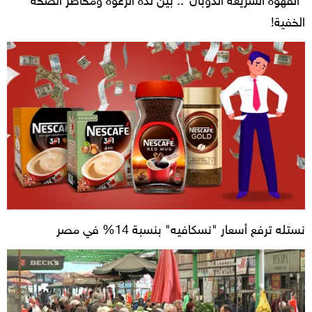
الخفية!
نستله ترفع أسعار "نسكافيه" بنسبة 14% في مصر