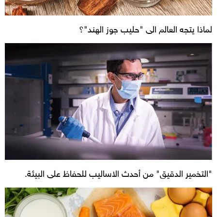
لماذا يتجه العالم الى "حليب جوز الهند"؟
"التخمير الدقيق" من أحدث الاساليب للحفاظ على البيئة.