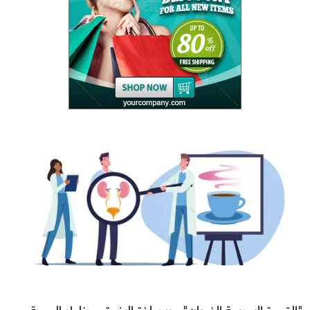
"القهوة السريعة الذوبان".. بين لذة الرغوة ومخاطر الصحة