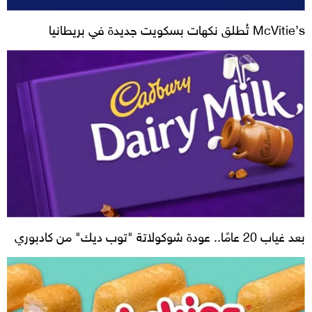
McVitie’s تُطلق نكهات بسكويت جديدة في بريطانيا
بعد غياب 20 عامًا.. عودة شوكولاتة "توب ديك" من كادبوري