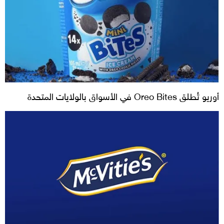
أوريو تُطلق Oreo Bites في الأسواق بالولايات المتحدة