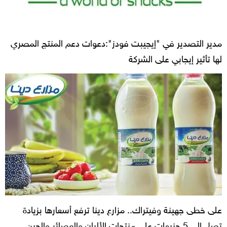
مدير التصدير في "إيجيبت فودز":دعوات دعم المنتج المصري
لها تأثير إيجابي على الشركة
على خطى جهينة وفيتراك.. مزارع دينا ترفع أسعارها بزيادة
تصل إلى 5 جنيهات على منتجات الألبان والعصائر والجبن