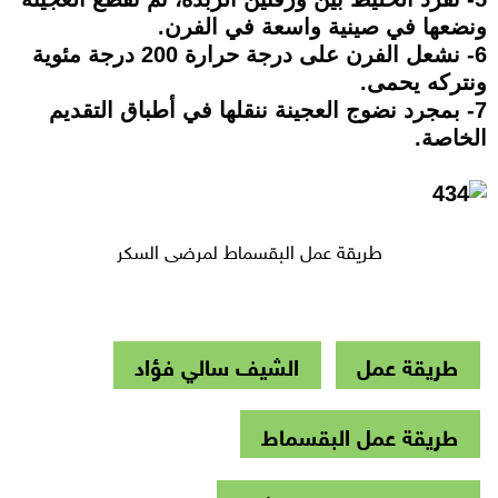
ونضعها في صينية واسعة في الفرن.
6- نشعل الفرن على درجة حرارة 200 درجة مئوية
ونتركه يحمى.
7- بمجرد نضوج العجينة ننقلها في أطباق التقديم
الخاصة.
طريقة عمل البقسماط لمرضى السكر
طريقة عمل
الشيف سالي فؤاد
طريقة عمل البقسماط