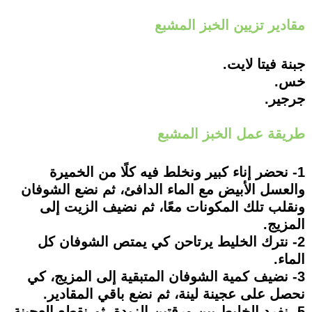
مقادير تزيين الخبز المشبع
جبنة فيتا لايت.
خس.
جرجير.
طريقة عمل الخبز المشبع
1- نحضر إناء كبير ونخلط فيه كلًا من الخميرة
والعسل الأبيض مع الماء الدافئ، ثم نضع الشوفان
ونقلب تلك المكونات معًا، ثم نضيف الزيت إلى
المزيج.
2- نترك الخليط يرتاحن كي يمتص الشوفان كل
الماء.
3- نضيف كمية الشوفان المتبقية إلى المزيج، كي
نحصل على عجينة لينة، ثم نضع باقي المقادير.
5- نفرد الخليط بين ورقتين الزبدة، ثم نقطع العجينة