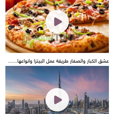
عشق الكبار والصغار طريقة عمل البيتزا وانواعها......