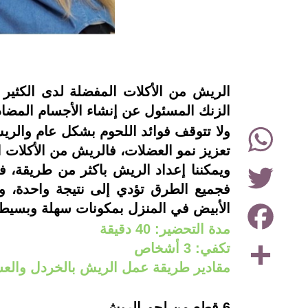
instagram
الريش من الأكلات المفضلة لدى الكثير م
الزنك المسئول عن إنشاء الأجسام المضاد
WhatsApp
ولا تتوقف فوائد اللحوم بشكل عام والر
تعزيز نمو العضلات، فالريش من الأكلات ا
Twitter
ويمكننا إعداد الريش باكثر من طريقة، 
Facebook
الأبيض في المنزل بمكونات سهلة وبسيط
مدة التحضير: 40 دقيقة
Share
تكفي: 3 أشخاص
مقادير طريقة عمل الريش بالخردل والع
6 قطع من لحم الريش.