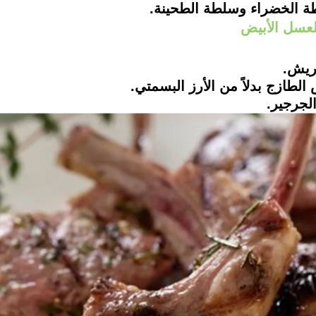
لعسل الأبيض
لريش.
لطازج بدلاً من الأرز البسمتي.
لجرجير.