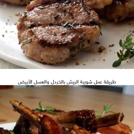
طريقة عمل شوربة الريش بالخردل والعسل الأبيض