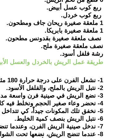
ربع كوب عسل أبيض.
ربع كوب خردل.
1 ملعقة صغيرة ريحان جاف ومطحون.
1 ملعقة صغيرة بابريكا.
نصف ملعقة صغيرة بقدونس مطحون.
نصف ملعقة صغيرة ملح.
رشة فلفل أسود.
طريقة عمل الريش بالخردل والعسل الأب
1- نشعل الفرن على درجة حرارة 180 مئوية، ونتركه يحمى جيداً.
2- نتبل الريش بالملح، والفلفل الأسود.
3- نضع الريش في صينية فرن واسعة مدهونة بالقليل من الزيت.
4- نحضر وعاء صغير الحجم ونخلط فيه كلا من العسل الأبيض، والخردل، والبابريكا، والريحان، والبقدونس المجفف.
5- نخفق تلك المكونات جيداً، كي تتداخل معا بشكل جيد.
6- نتبل الريش بنصف كمية الخليط.
7- ندخل صينية الريش الفرن، وعندما تنضج اللحمة، نقلبها على الجانب الآخر، ونسكب عليها باقي كمية صوص الخردل والعسل الأبيض.
8- عندما تنضج الريش، نضعها تحت الشواية لمدة 8 دقائق، كي يحمر وجهها.