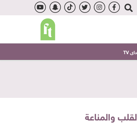
ى TV
قلب والمناعة