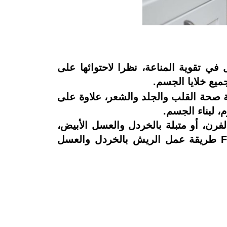
في تقوية المناعة، نظرا لاحتوائها على
ميع خلايا الجسم.
 صحة القلب والجلد والشعر، علاوة على
، لبناء الجسم.
رن، أو متبلة بالخردل والعسل الأبيض،
فجميع الطرق تؤدي إلى نتيجة واحدة، وهي "المذاق الشهي واللذيذ"، لذا يوضح Food Today طريقة عمل الريش بالخردل والعسل