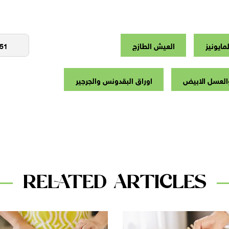
مايونيز
العيش الطازج
والعسل الابيض
اوراق البقدونس والجرجير
RELATED ARTICLES