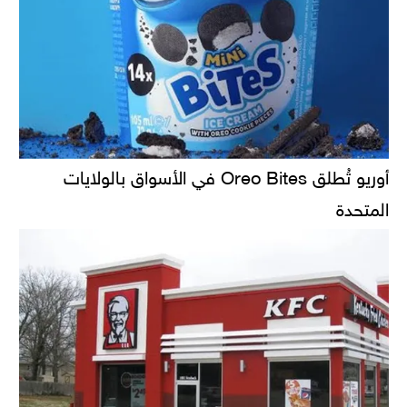
أوريو تُطلق Oreo Bites في الأسواق بالولايات
المتحدة