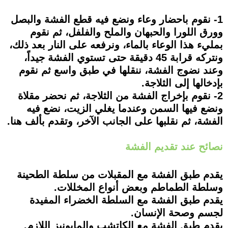
1- نقوم باحضار وعاء ونضع فيه قطع الفشة والبصل
وورق اللورا والحبهان والملح والفلفل، ثم نقوم
بمليء هذا الوعاء بالماء، ونرفعه على النار بعد ذلك،
ونتركه قرابة 45 دقيقة حتى تستوي الفشة جيداً،
وعند نضوج الفشة، ننقلها في طبق واسع ثم نقوم
بإدخالها إلى الثلاجة.
2- نقوم بإخراج الفشة من الثلاجة، ثم نحضر مقلاة
ونضع فيها السمن وعندما يغلي الزيت، نضع فيه
الفشة، ثم نقلبها على الجانب الآخر، وتقدم بألف هنا.
نصائح عند تقديم الفشة
يقدم طبق الفشة مع المقبلات من سلطة الطحينة
وسلطة الطماطم وبعض أنواع المخللات.
يقدم طبق الفشة مع السلطة الخضراء المفيدة
لجسم وصحة الإنسان.
يقدم طبق الفشة مع الكاتشب والمايونيز اللازم.