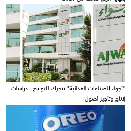
"أجواء للصناعات الغذائية" تتحرك للتوسع.. دراسات
إنتاج وتأجير أصول