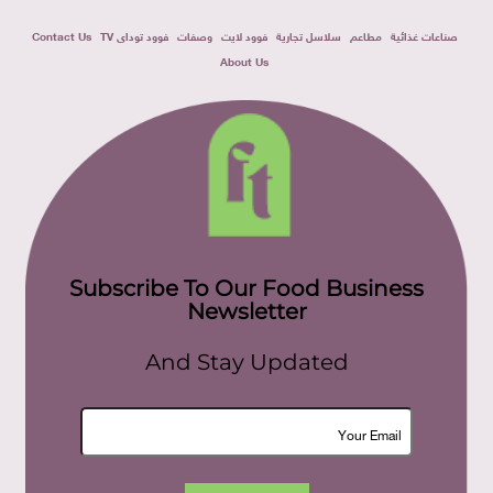
صناعات غذائية
مطاعم
سلاسل تجارية
فوود لايت
وصفات
فوود توداى TV
Contact Us
About Us
Subscribe To Our Food Business
Newsletter
And Stay Updated