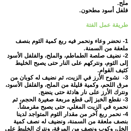
ملح.
فلفل أسود مطحون.
طريقة عمل الفتة
1- نحضر وعاء ونحمر فيه ربع كمية الثوم بنصف
ملعقة من السمنة.
2- نضيف صلصة الطماطم، والملح، والفلفل الأسود
إلى الثوم، ونتركهم على النار حتى يصبح الخليط
كثيف القوام.
3- نشوح الأرز في الزيت، ثم نضيف له كوبان من
مرق اللحم، وكمية قليلة من الملح، والفلفل الأسود،
ونترك الأرز على نار هادئة حتى ينضج.
3- نقطع الخبز إلى قطع مربعة صغيرة الحجم، ثم
نحمره في الزيت المغلي، حتى يصبح مقرمشاً.
4- نحمر ربع آخر من مقدار الثوم المتواجد لدينا
بنصف ملعقة من السمنة، ونضيف له نصف كمية
الخل، وكوب ونصف من المرقة، ونترك الخليط على