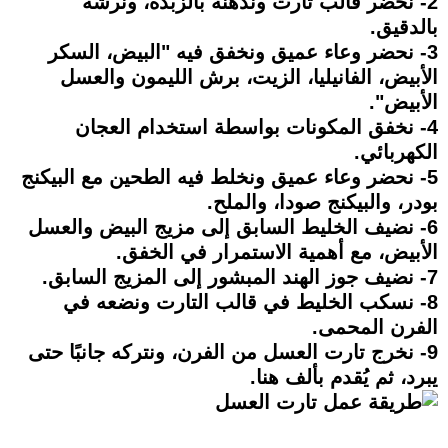
2- نحضر قالب تارت وندهنه بالزبدة، ونرشه
بالدقيق.
3- نحضر وعاء عميق ونخفق فيه "البيض، السكر
الأبيض، الفانيليا، الزيت، برش الليمون والعسل
الأبيض".
4- نخفق المكونات بواسطة استخدام العجان
الكهربائي.
5- نحضر وعاء عميق ونخلط فيه الطحين مع البيكنج
بودر، والبيكنج صودا، والملح.
6- نضيف الخليط السابق إلى مزيج البيض والعسل
الأبيض، مع أهمية الاستمرار في الخفق.
7- نضيف جوز الهند المبشور إلى المزيج السابق.
8- نسكب الخليط في قالب التارت ونضعه في
الفرن المحمى.
9- نخرج تارت العسل من الفرن، ونتركه جانبًا حتى
يبرد، ثم يُقدم بألف هنا.