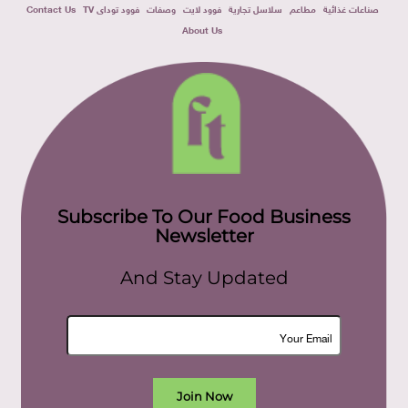
صناعات غذائية
مطاعم
سلاسل تجارية
فوود لايت
وصفات
فوود توداى TV
Contact Us
About Us
Subscribe To Our Food Business
Newsletter
And Stay Updated
Join Now