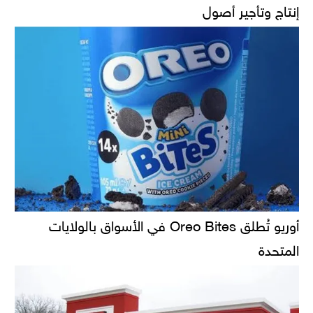
إنتاج وتأجير أصول
أوريو تُطلق Oreo Bites في الأسواق بالولايات
المتحدة