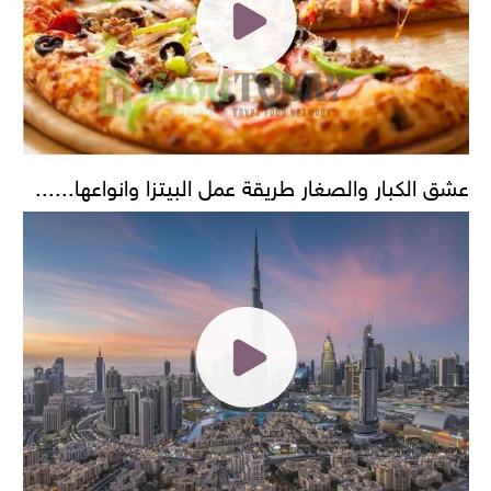
عشق الكبار والصغار طريقة عمل البيتزا وانواعها......