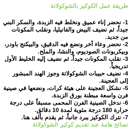
طريقة عمل الكوكيز بالشوكولاتة
1- نحضر إناء عميق ونخلط فيه الزبدة، والسكر البني
جيداً، ثم نضيف البيض والفانيليا، ونقلب المكونات
من جديد.
2- نحضر وعاء آخر ونضع فيه الدقيق، والبيكنج باودر،
وبيكربونات الصوديوم، والنشا، والملح.
3- نقلب المكونات جيداً، ثم نضيف إليه الخليط الأول
تدريجياً.
4- نضيف حبيبات الشوكولاتة وجوز الهند المبشور
إلى العجينة.
5- نشكل العجينة على هيئة كرات، ونضعها في صينية
فرن واسعة مبطنة بورق الزبدة.
6- ندخل الصينية الفرن المحمى مسبقاً على درجة
حرارة 180 درجة مئوية لمدة 10 دقائق.
7- نترك الكوكيز يبرد جانباً، ثم يقدم بألف هنا.
نصائح هامة عند تقديم كوكيز الشوكولاتة