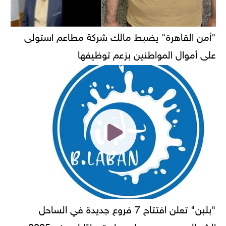
"أمن القاهرة" يضبط مالك شركة مطاعم استولى
على أموال المواطنين بزعم توظيفها
"بلبن" تعلن افتتاح 7 فروع جديدة في الساحل
الشمالي ومرسى مطروح استعدادًا لصيف 2025