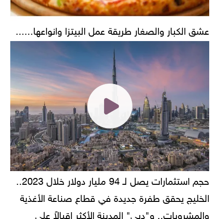
عشق الكبار والصغار طريقة عمل البيتزا وانواعها......
حجم استثمارات يصل لـ 94 مليار دولار خلال 2023..
الخليج يحقق طفرة جديدة في قطاع صناعة الأغذية
والمشروبات.. و"دبي" المدينة الأكثر إقبالاً على