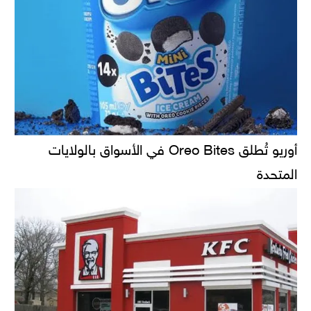
أوريو تُطلق Oreo Bites في الأسواق بالولايات
المتحدة