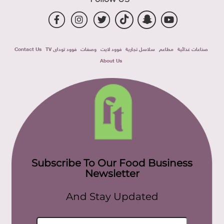
صناعات غذائية
مطاعم
سلاسل تجارية
فوود لايت
وصفات
فوود توداى TV
Contact Us
About Us
Subscribe To Our Food Business
Newsletter
And Stay Updated