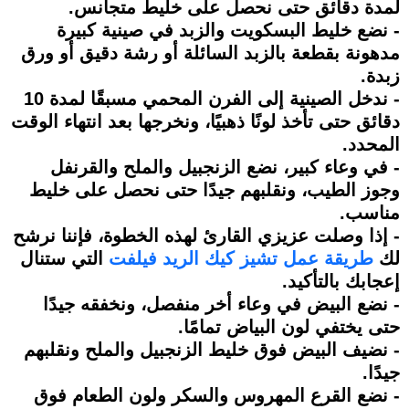
لمدة دقائق حتى نحصل على خليط متجانس.
- نضع خليط البسكويت والزبد في صينية كبيرة
مدهونة بقطعة بالزبد السائلة أو رشة دقيق أو ورق
زبدة.
- ندخل الصينية إلى الفرن المحمي مسبقًا لمدة 10
دقائق حتى تأخذ لونًا ذهبيًا، ونخرجها بعد انتهاء الوقت
المحدد.
- في وعاء كبير، نضع الزنجبيل والملح والقرنفل
وجوز الطيب، ونقلبهم جيدًا حتى نحصل على خليط
مناسب.
- إذا وصلت عزيزي القارئ لهذه الخطوة، فإننا نرشح
لك
طريقة عمل تشيز كيك الريد فيلفت
التي ستنال
إعجابك بالتأكيد.
- نضع البيض في وعاء أخر منفصل، ونخفقه جيدًا
حتى يختفي لون البياض تمامًا.
- نضيف البيض فوق خليط الزنجبيل والملح ونقلبهم
جيدًا.
- نضع القرع المهروس والسكر ولون الطعام فوق