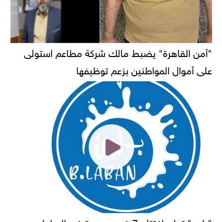
"أمن القاهرة" يضبط مالك شركة مطاعم استولى
على أموال المواطنين بزعم توظيفها
"بلبن" تعلن افتتاح 7 فروع جديدة في الساحل