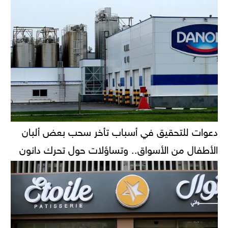
دعوات للتحقيق في أسباب تأخر سحب بعض ألبان
الأطفال من الأسواق.. وتساؤلات حول تحرك دانون