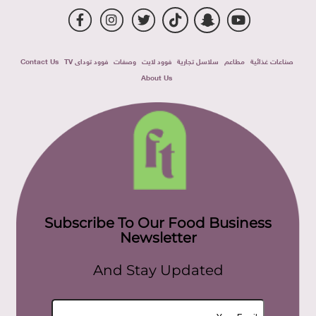
صناعات غذائية
مطاعم
سلاسل تجارية
فوود لايت
وصفات
فوود توداى TV
Contact Us
About Us
Subscribe To Our Food Business
Newsletter
And Stay Updated