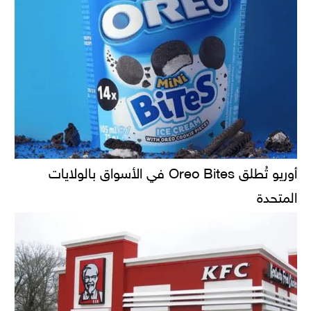
أوريو تُطلق Oreo Bites في الأسواق بالولايات
المتحدة