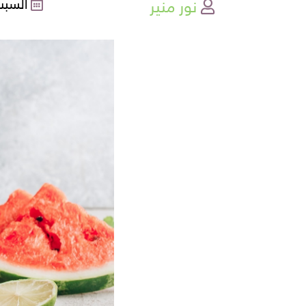
نور منير
السبت , 30-