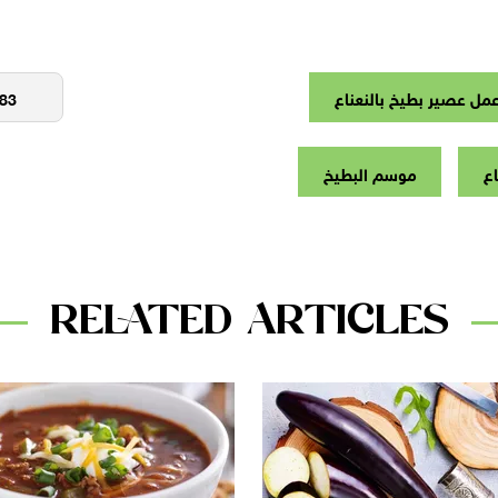
مل عصير بطيخ بالنعناع
اع
موسم البطيخ
RELATED ARTICLES