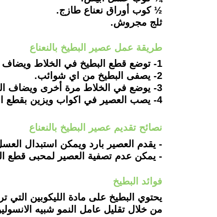
½ كوب أوراق نعناع طازج.
ثلج مجروش.
طريقة عمل عصير البطيخ بالنعناع
1- توضع قطع البطيخ في الخلاط ويضاف له الماء ويضرب.
2- يصفى البطيخ من اي شوائب.
3- يوضع في الخلاط مرة أخرى ويضاف العسل الابيض والثلج المجروش والنعناع ويضرب.
4- يصب العصير في اكواب ويزين بقطع البطيخ والنعناع الطازج ويقدم.
نصائح تقديم عصير البطيخ بالنعناع
- يقدم العصير بارد ويمكن استبدال العسل
- يمكن عدم تصفية العصير لمحبى قطع ال
فوائد البطيخ
يحتوي البطيخ على مادة الليكوبين التي 
من خلال تقليل عامل النمو شبيه الانسولين