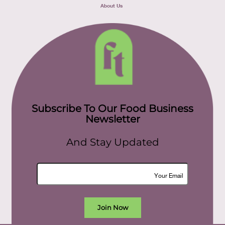
About Us
Subscribe To Our Food Business
Newsletter
And Stay Updated
Join Now