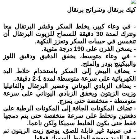
كيك برتقال وشرائح برتقال
- في وعاء كبير، يخلط السكر وقشر البرتقال معا
وتترك لمدة 30 دقيقة للسماح للزيوت البرتقال أن
تنغمس في حبيبات السكر وتعزز النكهة.
- يسخن الفرن على 190 درجة مئوية.
- في وعاء متوسط، يخفق الدقيق ودقيق اللوز
والبيكينج بودر والملح.
- يضاف البيض إلى السكر باستخدام خلاط اليد
الكهربائية على سرعة متوسطة لمدة 1-2 دقيقة.
- يضاف الزبادي اليوناني وعصير البرتقال والفانيليا
وزيت الزيتون ويخفق الزبادي اليوناني على سرعة
متوسطة - منخفضة حتى يمزج.
- تضاف المكونات الجافة إلى المكونات الرطبة على
دفعتين وتخلط على سرعة منخفضة حتى يتم دمجها
فقط حتى يكون الخليط سميكا ولكن ناعما.
- في صينية غير قابلة للصق، يوضع زيت الزيتون ثم
ورق الزبد ويوضع الخليط السميك فوقها.