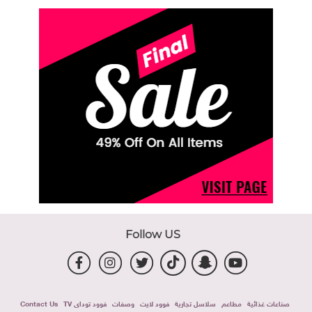
Follow US
صناعات غذائية
مطاعم
سلاسل تجارية
فوود لايت
وصفات
فوود توداى TV
Contact Us