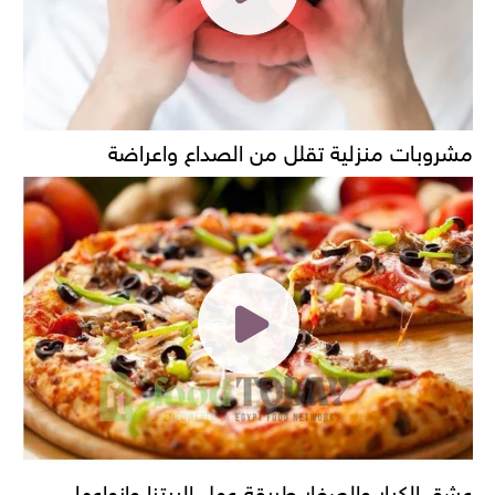
مشروبات منزلية تقلل من الصداع واعراضة
عشق الكبار والصغار طريقة عمل البيتزا وانواعها......