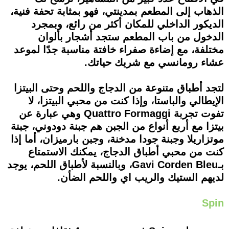
الذهاب إلى المطعم بمدينتي، فهو بمثابة تحفة فنية،
الديكور الداخلي للمكان أكثر من رائع، وبمجرد
الدخول من باب المطعم ستجد أشجار بألوان
مختلفة، مع إضاءة صفراء خافتة مناسبة جدًا لموعد
عشاء رومانسي مع شريك حياتك.
لتجد أطباق متنوعة من الدجاج واللحم وحتى البيتزا
الإيطالي والباستا، وإذا كنت من محبي البيتزا، لا
تفوت تجربة Quattro Formaggi وهي عبارة عن
بيتزا مع أربع أنواع من الجبن هم جبنة دودوني، جبنة
موتزاريلا وجبنة جودا مدخنة، وجبن بارميزان، أما إذا
كنت من محبي أطباق الدجاج، يمكنك الاستمتاع
بـGavi Corden Bleu، وبالنسبة لأطباق اللحم، يوجد
لديهم الستيك والريب اي واللحم الضأن.
Spin