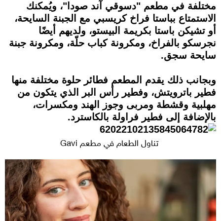
مختلفة في مطعم "دسوقي آند صودا"، ويُمكنك
الاستمتاع بباستا فراخ كريسبي مع الجبنة السايحة،
أو تشيكن باستا بكريمة البيستو، ولديهم أيضًا
نجرسكو بالفراخ، ومكرونة كباب حلّة، ومكرونة جبنة
سايحة سجق.
وبجانب ذلك يقدم المطعم فطائر حلوة مختلفة منها
فطير باترويتش، وفطير رأس البر الذي يتكون من
مهلبية وقشطة ومربى وجوز الهند ومكسرات،
بالإضافة إلى فطير فراولة بالكاسترد.
تناول الطعام في مطعم Gavi