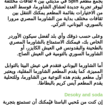
يجمع مطعم Spin في مدينتي بين 4 ثقافات مختلفة
ليوفر تجربة جديدة لعشاق الشاورما، فوسط العديد
من الاختيارات بقائمة المطعم يمكنك التنقل بين
ثقافات مختلف بداية من الشاورما المصري مرورا
بالسوري، اليوناني، التركي.
وعلى حسب ذوقك وأي بلد تُفضل سيكون الأوردر
الخاص بك، فيمكنك الاستمتاع بالشاورما المصري
بالطحينة والبقدونس في العيش الكايزر، أو
الشاورما السوري بالتومية في العيش الصاج.
أما الشاورما اليوناني فتقدم في عيش البيتا بالتوابل
المميزة، كما يقدم المطعم الشاورما المقلية، ويعتبر
أول مطعم يقدم هذه النوعية من الشاورما، وللتحلية
يقدم المطعم آيس كريم بالبطاطا.
Desoky and soda
إن كنت من مُحبي الباستا فيُمكنك أن تستمتع بتجربة