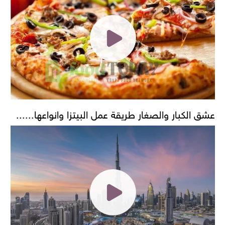
عشق الكبار والصغار طريقة عمل البيتزا وانواعها......