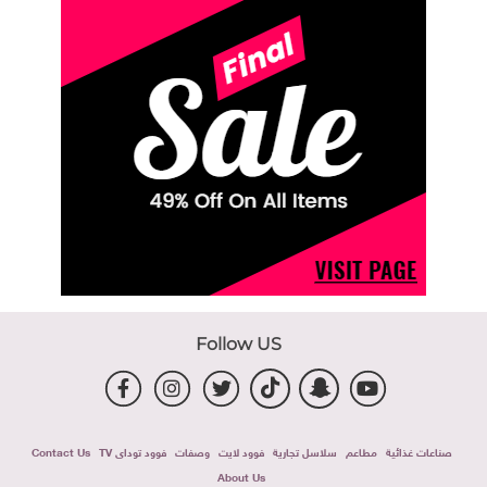
Follow US
صناعات غذائية
مطاعم
سلاسل تجارية
فوود لايت
وصفات
فوود توداى TV
Contact Us
About Us