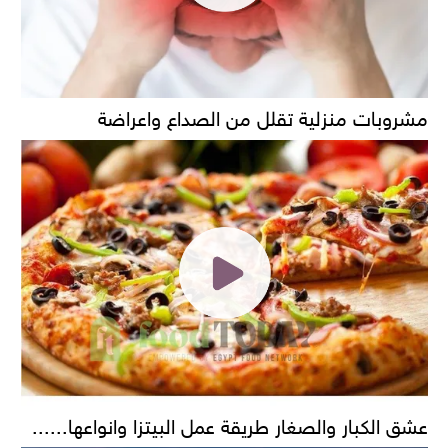
مشروبات منزلية تقلل من الصداع واعراضة
عشق الكبار والصغار طريقة عمل البيتزا وانواعها......