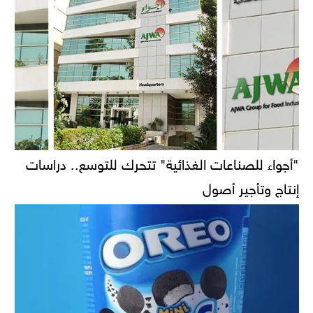
"أجواء للصناعات الغذائية" تتحرك للتوسع.. دراسات
إنتاج وتأجير أصول