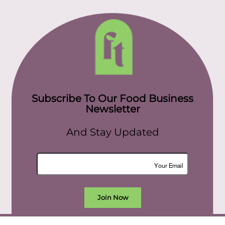
Subscribe To Our Food Business
Newsletter
And Stay Updated
Join Now