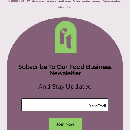
صناعات غذائية
مطاعم
سلاسل تجارية
فوود لايت
وصفات
فوود توداى TV
Contact Us
About Us
Subscribe To Our Food Business
Newsletter
And Stay Updated
Join Now