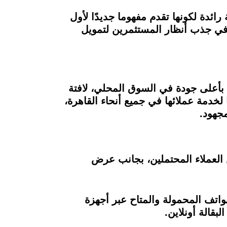
Brot، إن منصة بروتيني تعتبر منصة رائدة لكونها تقدم مفهوما جديدًا لأول
 – المجازر المُعتمة، الذي نجح في جذب أنظار المستثمرين لتمويل
بأعلى جودة في السوق المحلي، لافتة
بات، افتتحت Brotinni مؤخرًا أول مستودع لها لخدمة عملائها في جميع أنحاء القاهرة،
جهود.
 العملاء المحتملين، بجانب عرض
ني لـ Brotinni أو عبر التطبيق الذكي للهواتف المحمولة والمتاح عبر أجهزة