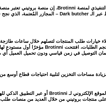
وقالت داليا أبو عمر، المؤسس والرئيس التنفيذي لمنصة inni
مرة في السوق المصري والشرق الأوسط عبر الـ Dark butcher
لاء خيارات طلب المنتجات لتصلهم خلال ساعات طازجة 
إلى أنه ولضمان تلبية النمو المتزايد في حجم الطل
ان التوصيل في زمن قياسي ودون تحميل العميل أي م
زيادة مساحات التخزين لتلبية احتياجات قطاع أوسع من
وتقدم بروتيني خدماتها للعملاء من خلال الموقع الإلكترو