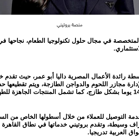
منصة بروتيني
 منصة "بروتيني" عام 2020 بواسطة رائدة الأعمال المصرية داليا أبو عم
لإدارة مجازر اللحوم والدواجن الطازجة، ويتم تقطيعها
يضمن طول فترة صلاحية المنتجات حتى 14 يوما بشكل طازج، كما تشمل المنتجا
دمة التوصيل للعملاء من خلال أسطولها الخاص من السا
اف وسيطة، وتقدم بروتيني خدماتها في نطاق القاهرة 
ق العربية تدريجيا.