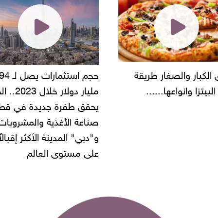
حجم استثمارات يصل لـ 94
"أمن القاهرة" يضبط مالك
مليار دولار خلال 2023.. الخليج
شركة مطاعم استولى على
 طفرة جديدة في قطاع
أموال المواطنين بزعم توظ
 الأغذية والمشروبات..
" المدينة الأكثر إقبالاً
مستوى العالم