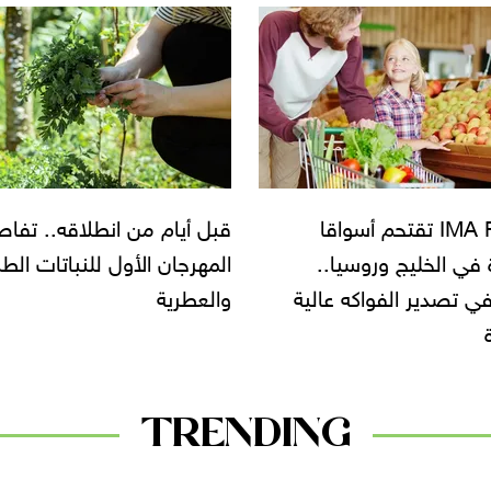
ام من انطلاقه.. تفاصيل
أمجد القاضي: نستهدف في
ان الأول للنباتات الطبية
المهرجان الأول للنباتات الطب
ية
والعطرية عرض الحلول الزراع
المبتكرة
TRENDING