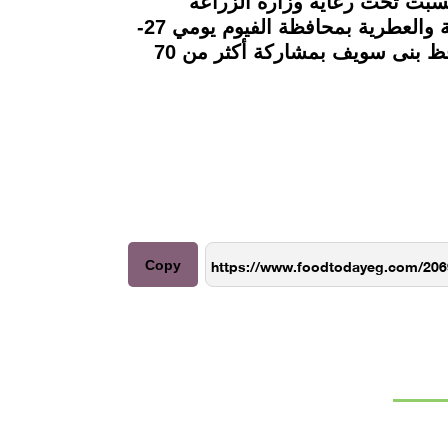
نسبت تحت رعاية وزارة الزراعة
واستصلاح الأراضى من قبل الوكالة الألمانية للتعاون الدولي افتتاح المهرجان الأول للنباتات الطبية والعطرية بمحافظة الفيوم يومي 27-
28أكتوبر 2022، بحضور السيد الدكتور أحمد الأنصاري محافظ الفيوم، و الدكتور محمد هانى محافظ بنى سويف بمشاركة أكثر من 70
Copy