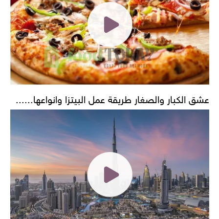
عشق الكبار والصغار طريقة عمل البيتزا وانواعها......