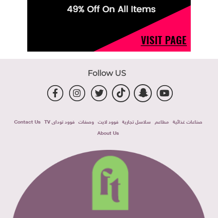
Follow US
صناعات غذائية
مطاعم
سلاسل تجارية
فوود لايت
وصفات
فوود توداى TV
Contact Us
About Us