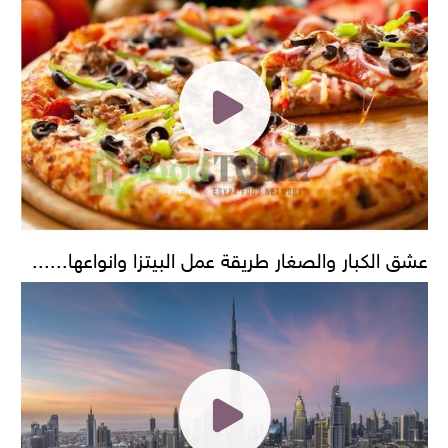
عشق الكبار والصغار طريقة عمل البيتزا وانواعها......