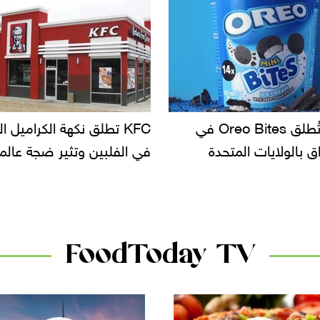
KF تطلق نكهة الكراميل المملح
دعوات للتحقيق في أسباب ت
لبين وتثير ضجة عالمية
سحب بعض ألبان الأطفال 
الأسواق.. وتساؤلات حول ت
دانون
FoodToday TV