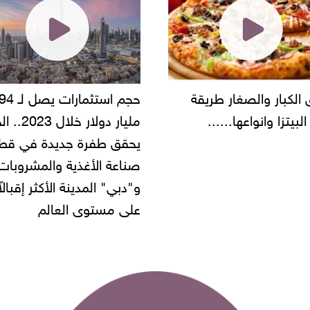
حجم استثمارات يصل لـ 94
"أمن القاهرة" يضبط مالك
مليار دولار خلال 2023.. الخليج
شركة مطاعم استولى على
 طفرة جديدة في قطاع
أموال المواطنين بزعم توظ
 الأغذية والمشروبات..
" المدينة الأكثر إقبالاً
مستوى العالم