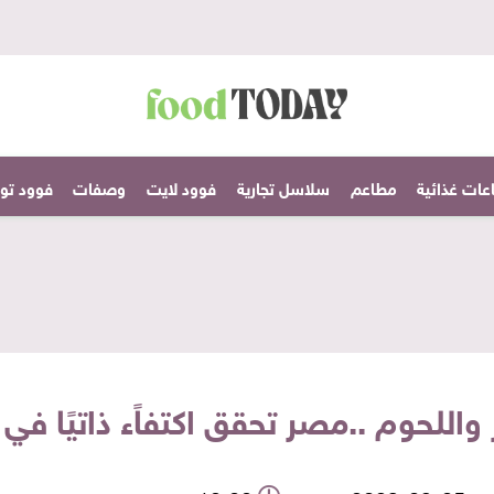
عات غذائية
مطاعم
سلاسل تجارية
فوود لايت
وصفات
فوود تودا
 واللحوم ..مصر تحقق اكتفاًء ذاتيًا ف