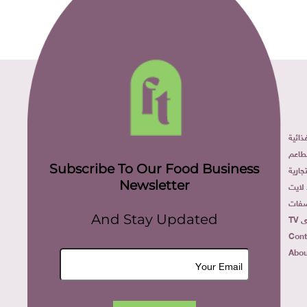
ائية
طاعم
Subscribe To Our Food Business
ارية
Newsletter
لايت
فات
TV
And Stay Updated
Cont
Abou