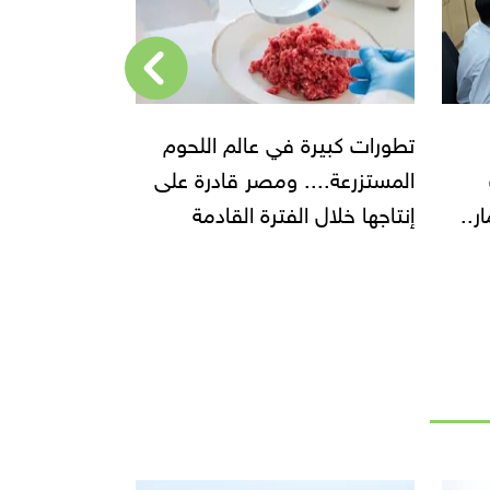
وم
بعد تفوقها على الولايات
لتعزيز المخزو
على
المتحدة.. البرازيل أصبحت أكبر
التموين تتعا
مصدر للذرة في العالم
طعام محلي