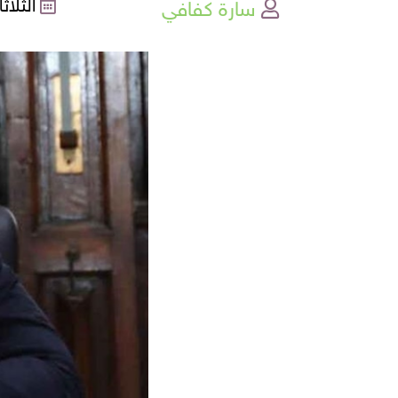
سارة كفافي
الثلاثاء , 05