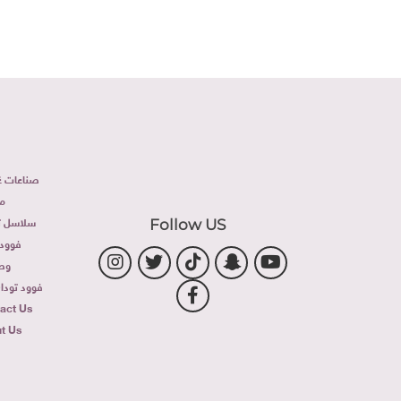
صناعات غذ
م
سلاسل تج
Follow US
فوود 
وص
فوود توداى 
act Us
t Us