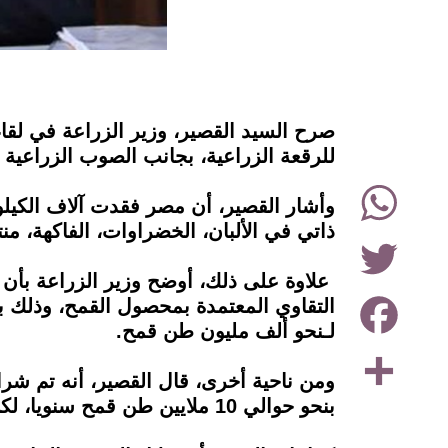
instagram
للرقعة الزراعية، بجانب الصوب الزراعية
WhatsApp
وأشار القصير، أن مصر فقدت آلاف الكيلوم
ذاتي في الألبان، الخضراوات، الفاكهة، من
Twitter
علاوة على ذلك، أوضح وزير الزراعة بأن فجو
Facebook
لـنحو ألف مليون طن قمح.
Share
بنحو حوالي 10 ملايين طن قمح سنويا، لكن المشكلة ترجع في الاستهلاك الزائد للفرد، إذ يصل بمعدل 180/190 كجم للفرد سنويًا.