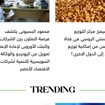
 البسيونى يكشف
تطورات كبيرة في عالم اللح
التعاون بين الشركات
المستزرعة.... ومصر قادرة 
 الأوروبى لإعادة الإعمار..
إنتاجها خلال الفترة القادمة
من اليونيدو والوكالة
سرية للتنمية لشركات
اد الأخضر
TRENDING