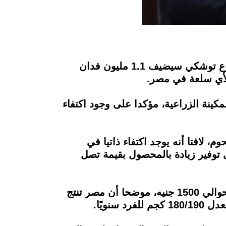
صرح السيد القصير، وزير الزراعة في لقاء خاص مع الإعلامي أحمد موسى، من سيناء، بان مشروع توشكي سيضيف 1.1 مليون فدان
 لأي سلعة في مصر.
كينة الزراعية، مؤكدا على وجود اكتفاء
، لافتا أنه يوجد اكتفاء ذاتيا في
اضي، وهو مما يعمل على توفير زيادة بالمحصول بقيمة تصل
ومن ناحية أخرى، قال القصير، أنه تم شراء إردب القمح خلال موسم الحصاد الماضي بسعر يبلغ حوالي 1500 جنيه، موضحا أن مصر تنتج