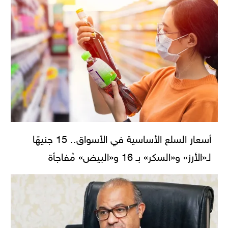
أسعار السلع الأساسية في الأسواق.. 15 جنيهًا
لـ«الأرز» و«السكر» بـ 16 و«البيض» مُفاجأة