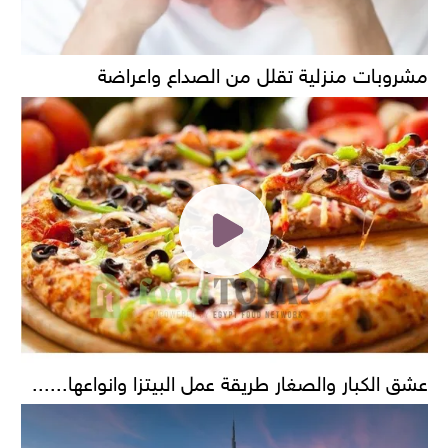
مشروبات منزلية تقلل من الصداع واعراضة
عشق الكبار والصغار طريقة عمل البيتزا وانواعها......