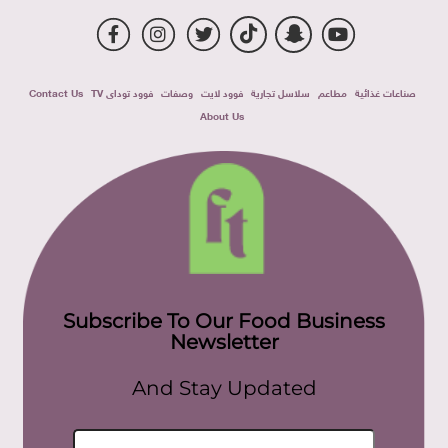
صناعات غذائية
مطاعم
سلاسل تجارية
فوود لايت
وصفات
فوود توداى TV
Contact Us
About Us
Subscribe To Our Food Business
Newsletter
And Stay Updated