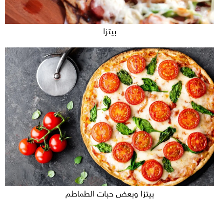
بيتزا
بيتزا وبعض حبات الطماطم