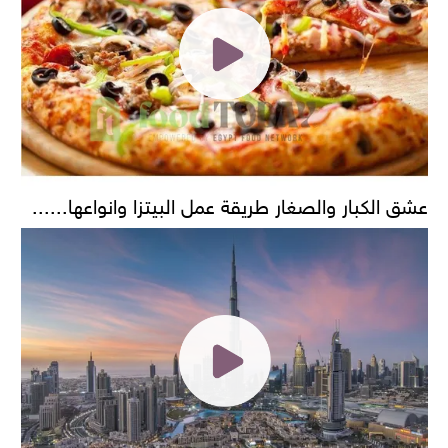
عشق الكبار والصغار طريقة عمل البيتزا وانواعها......