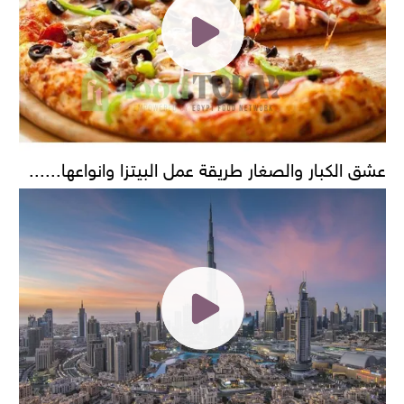
عشق الكبار والصغار طريقة عمل البيتزا وانواعها......