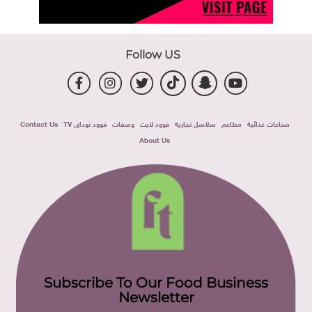
Follow US
صناعات غذائية
مطاعم
سلاسل تجارية
فوود لايت
وصفات
فوود توداى TV
Contact Us
About Us
Subscribe To Our Food Business
Newsletter