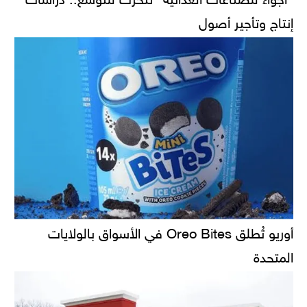
إنتاج وتأجير أصول
أوريو تُطلق Oreo Bites في الأسواق بالولايات
المتحدة