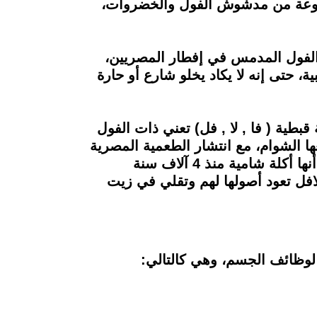
نوعة من مدشوش الفول والخضروات،
 الفول المدمس في إفطار المصريين،
، حتى إنه لا يكاد يخلو شارع أو حارة
الأصل كلمة قبطية ( فا , لا , فل) تعني ذات الفول
ا الشوام، مع انتشار الطعمية المصرية
حاول البعض نسبها إليهم مثل سوريا ولبنان وفلسطين والعراق واليمن، فالسوريين مُصرون علي أنها أكلة شامية منذ 4 آلاف سنة
فل تعود أصولها لهم وتقلي في زيت
 لوظائف الجسم، وهي كالتالي: