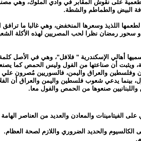
طعمية على نقوش المقابر في وادي الملوك، وهي مص
فة البيض والطماطم والشطة.
ا لطعمها اللذيذ وسعرها المنخفض، وهي غالبا ما ترافق
أو سحور رمضان نظرا لحب المصريين لهذه الأكلة الشعبية
أطلق عليها «green burger»، ويسميها أهالي الإسكندرية " فلافل"، وهي في 
ة، ويثبت أن صناعتها من الفول وليس الحمص كما يصنعه
بينما يدعي شعوب فلسطين واليمن والعراق أن الفلا
واللبنانيين صنعوها من الحمص والفول معا.
على الفيتامينات والمعادن والعديد من العناصر الهامة
ى الكالسيوم والحديد الضروري واللازم لصحة العظام.
.