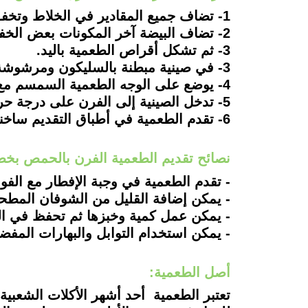
1- تضاف جميع المقادير في الخلاط وتخفق جيدًا حتى تحصل على قوام ناعم.
2- تضاف البيضة آخر المكونات بعض الخفق.
3- ثم تشكل أقراص الطعمية باليد.
3- في صينية مبطنة بالسليكون ومرشوشة بقليل من الشوفان المفروم ترص به الطعمية.
4- يوضع على الوجه الطعمية السمسم مع الكزبرة الناشفة.
5- تدخل الصينية إلى الفرن على درجة حرارة على 200 مئوية وتترك حتى النضج.
6- تقدم الطعمية في أطباق التقديم ساخنة مع تزينها بالسمسم والكزبرة الناشفة.
نصائح تقديم الطعمية الفرن بالحمص بخ
- تقدم الطعمية في وجبة الإفطار مع الف
- يمكن إضافة القليل من الشوفان المطحون
- يمكن عمل كمية وخبزها ثم تحفظ في ال
- يمكن استخدام التوابل والبهارات المفضل
أصل الطعمية:
تعتبر الطعمية أحد أشهر الأكلات الشعبية