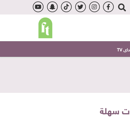
ى TV
ات سهلة