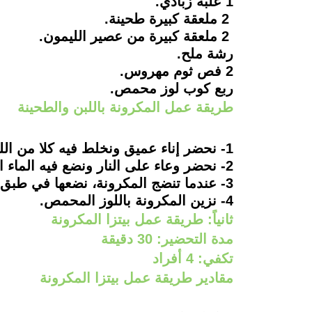
1 علبة زبادي.
2 ملعقة كبيرة طحينة.
2 ملعقة كبيرة من عصير الليمون.
رشة ملح.
2 فص ثوم مهروس.
ربع كوب لوز محمص.
طريقة عمل المكرونة باللبن والطحينة
1- نحضر إناء عميق ونخلط فيه كلا من اللبن، الطحينة، عصير الليمون،الثوم والملح.
2- نحضر وعاء على النار ونضع فيه الماء المغلي، ثم نسكب فيه المكرونة.
3- عندما تنضج المكرونة، نضعها في طبق التقديم الواسع، ثم نسكب عليها خليط اللبن والطحينة.
4- نزين المكرونة باللوز المحمص.
ثانياً: طريقة عمل بيتزا المكرونة
مدة التحضير: 30 دقيقة
تكفي: 4 أفراد
مقادير طريقة عمل بيتزا المكرونة