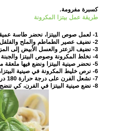
كسبرة مفرومة.
طريقة عمل بيتزا المكرونة
1- لعمل صوص البيتزا، نحضر طاسة عميقة ونضع فيها الزيت والثوم، ثم نضيف الصلصة.
2- نضيف عصير الطماطم والملح والفلفل الأسود إلى الخليط، ثم نقلب المكونات جيداً، حتى تتداخل معا.
3- نضيف الزعتر والعسل الأبيض إلى المزيج.
4- نخلط المكرونة وصوص البيتزا والجبنة الرومي.
5- نحضر صينية البيتزا ونضع فيها ملعقة من الزيت.
6- نرص خليط المكرونة في صينية البيتزا، ثم نضع على الوجه الجبنة الموزاريلا والفلفل الألوان والزيتون.
7- نشعل الفرن على درجة حرارة 180 درجة.
8- نضع صينية البيتزا في الفرن، كي تنضج.