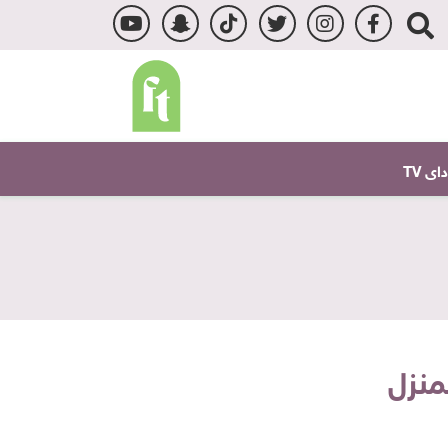
ى TV
منزل