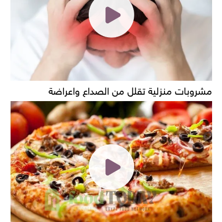
مشروبات منزلية تقلل من الصداع واعراضة