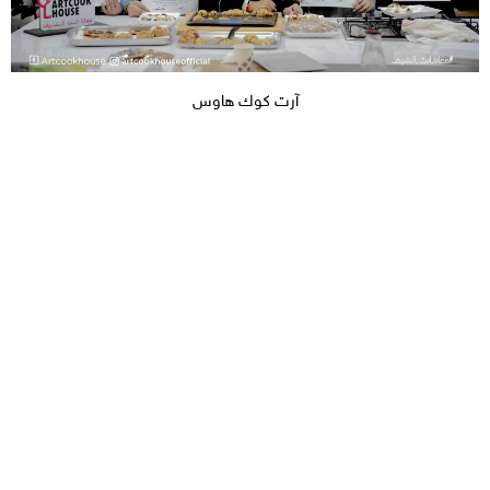
آرت كوك هاوس