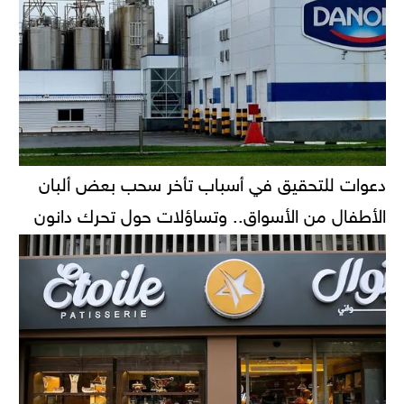
دعوات للتحقيق في أسباب تأخر سحب بعض ألبان
الأطفال من الأسواق.. وتساؤلات حول تحرك دانون