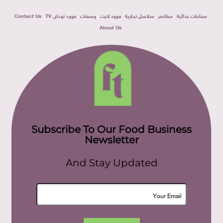
صناعات غذائية
مطاعم
سلاسل تجارية
فوود لايت
وصفات
فوود توداى TV
Contact Us
About Us
Subscribe To Our Food Business
Newsletter
And Stay Updated