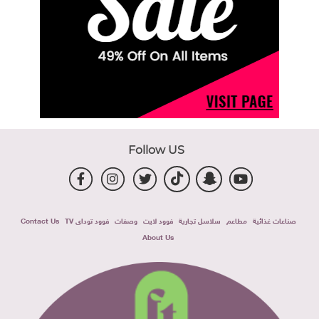
Follow US
صناعات غذائية
مطاعم
سلاسل تجارية
فوود لايت
وصفات
فوود توداى TV
Contact Us
About Us