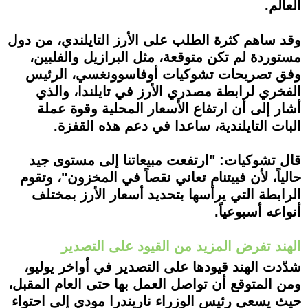
العالم.
وقد ساهم كثرة الطلب على الأرز التايلندي، من دول
مستوردة لم تكن متوقعة، مثل البرازيل والفلبين،
وفق تصريحات تشوكيات أوفاسوونغسي، الرئيس
الفخري لرابطة مصدري الأرز في تايلندا، والذي
أشار إلى أن ارتفاع الأسعار المحلية وقوة عملة
البات التايلندية، ساعدا في دعم هذه القفزة.
قال تشوكيات: "ارتفعت مبيعاتنا إلى مستوى جيد
حالياً، لأن فييتنام تعاني نقصاً في المخزون"، وتقوم
الرابطة التي يرأسها بتحديد أسعار الأرز بمختلف
أنواعه أسبوعياً.
الهند تفرض المزيد من القيود على التصدير
شدّدت الهند قيودها على التصدير في أواخر يوليو،
ومن المتوقع أن تواصل العمل بها حتى العام المقبل،
حيث يسعى رئيس الوزراء ناريندرا مودي إلى احتواء