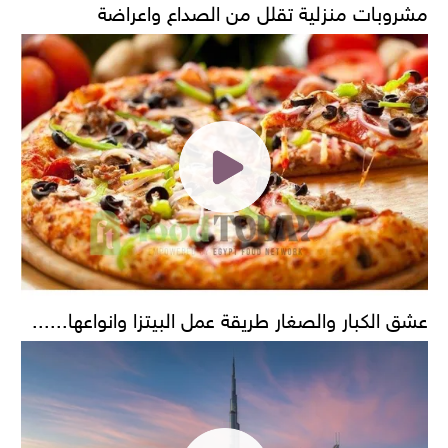
مشروبات منزلية تقلل من الصداع واعراضة
عشق الكبار والصغار طريقة عمل البيتزا وانواعها......