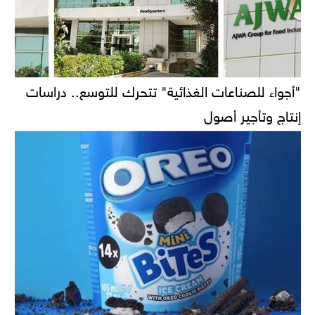
"أجواء للصناعات الغذائية" تتحرك للتوسع.. دراسات
إنتاج وتأجير أصول