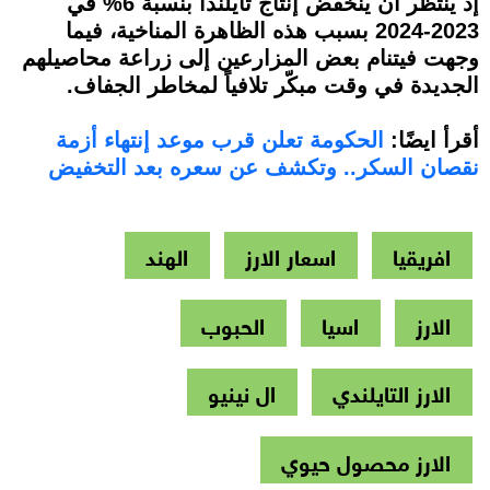
إذ ينتظر أن ينخفض إنتاج تايلندا بنسبة 6% في
2023-2024 بسبب هذه الظاهرة المناخية، فيما
وجهت فيتنام بعض المزارعين إلى زراعة محاصيلهم
الجديدة في وقت مبكّر تلافياً لمخاطر الجفاف.
أقرأ ايضًا:
الحكومة تعلن قرب موعد إنتهاء أزمة
نقصان السكر.. وتكشف عن سعره بعد التخفيض
افريقيا
اسعار الارز
الهند
الارز
اسيا
الحبوب
الارز التايلندي
ال نينيو
الارز محصول حيوي