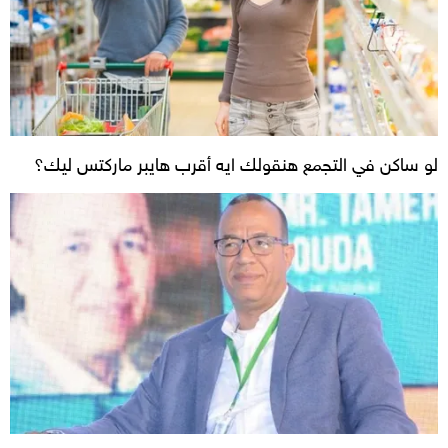
لو ساكن في التجمع هنقولك ايه أقرب هايبر ماركتس ليك؟