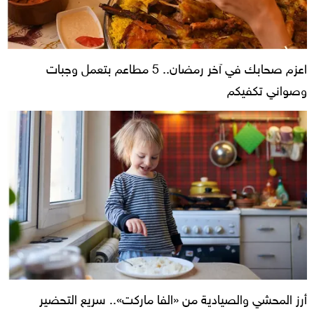
اعزم صحابك في آخر رمضان.. 5 مطاعم بتعمل وجبات
وصواني تكفيكم
أرز المحشي والصيادية من «الفا ماركت».. سريع التحضير