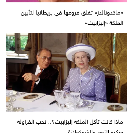
«ماكدونالدز» تغلق فروعها في بريطانيا لتأبين
الملكة «إليزابيث»
ماذا كانت تأكل الملكة إليزابيث؟.. تحب الفراولة
وتكره الثوم والشوكولاتة