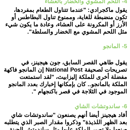
4- اللحم المشوي والخضار بالعشاء
يقول ماكجرادي: "عندما تتناول الطعام بمفردها،
تكون منضبطة للغاية، وممنوع تناول البطاطس أو
الأرز أو المكرونة على العشاء، وعادة ما يكون شيء
مثل اللحم المشوي مع الخضار والسلطة".
5- المانجو
يقول طاهي القصر السابق، جون هيجينز، في
تصريحات لصحيفة National Post إن المانجو فاكهة
مفضلة أخرى للملكة إليزابيث، "لقد استمتعت
الملكة بالمانجو.. كان بإمكانها إخبارك بعدد المانجو
الموجود في الثلاجة في قصر باكنجهام ".
6- ساندوتشات الشاي
أفاد هيجينز أيضا أنهم يصنعون "ساندوتشات شاي
بعد الظهر اللذيذة" وذكروا مقدار الصبر الذي يتطلبه
صنعها ولا تصبر الملكة عليها مثل ساندوتش الجبنة