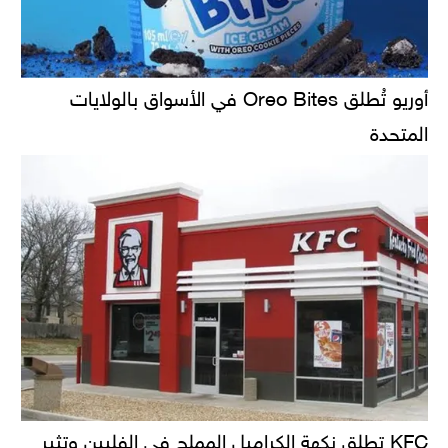
أوريو تُطلق Oreo Bites في الأسواق بالولايات
المتحدة
KFC تطلق نكهة الكراميل المملح في الفلبين وتثير