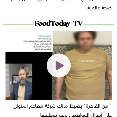
ضجة عالمية
FoodToday TV
"أمن القاهرة" يضبط مالك شركة مطاعم استولى
على أموال المواطنين بزعم توظيفها