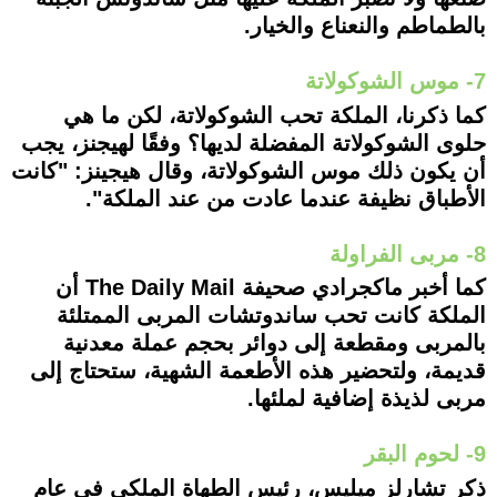
بالطماطم والنعناع والخيار.
7- موس الشوكولاتة
كما ذكرنا، الملكة تحب الشوكولاتة، لكن ما هي
حلوى الشوكولاتة المفضلة لديها؟ وفقًا لهيجنز، يجب
أن يكون ذلك موس الشوكولاتة، وقال هيجينز: "كانت
الأطباق نظيفة عندما عادت من عند الملكة".
8- مربى الفراولة
كما أخبر ماكجرادي صحيفة The Daily Mail أن
الملكة كانت تحب ساندوتشات المربى الممتلئة
بالمربى ومقطعة إلى دوائر بحجم عملة معدنية
قديمة، ولتحضير هذه الأطعمة الشهية، ستحتاج إلى
مربى لذيذة إضافية لملئها.
9- لحوم البقر
ذكر تشارلز ميليس، رئيس الطهاة الملكي في عام