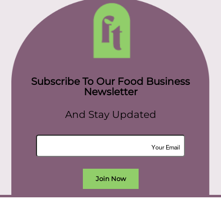
Subscribe To Our Food Business
Newsletter
And Stay Updated
Join Now
All rights reserved. food today eg © 2022