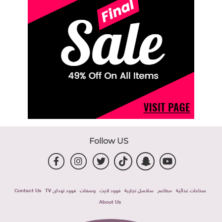
Follow US
صناعات غذائية
مطاعم
سلاسل تجارية
فوود لايت
وصفات
فوود توداى TV
Contact Us
About Us